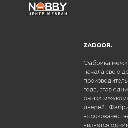
ZADOOR.
Фабрика межк
начала свою д
производитель
года, став одн
рынка межком
дверей. Фабр
высококачеств
является одни