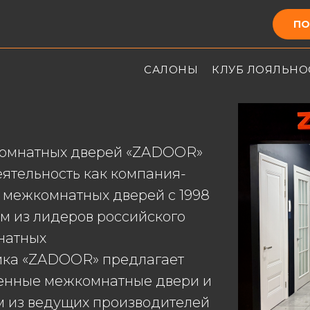
ПО
САЛОНЫ
КЛУБ ЛОЯЛЬНО
омнатных дверей «ZADOOR»
еятельность как компания-
 межкомнатных дверей с 1998
им из лидеров российского
натных
ика «ZADOOR» предлагает
енные межкомнатные двери и
м из ведущих производителей