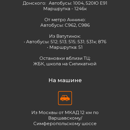
Донского: Автобусы: 1004, 520Ю Е91
Маршрутка - 1246к
От метро Аннино:
Автобусы: С962, С986
Из Ватутинок:
• Автобусы: 512; 513; 515; 531; 531к; 876
• Маршрутка: 51
Остановки вблизи ТЦ:
ЖБК, школа на Силикатной
На машине
Из Москвы от МКАД 12 км по
Варшавскому/
Симферопольскому шоссе