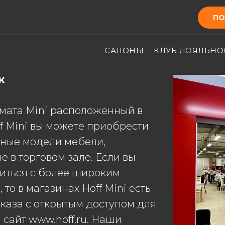
ПО
САЛОНЫ
КЛУБ ЛОЯЛЬНО
к
мата Mini расположенный в
f Mini вы можете приобрести
ные модели мебели,
 в торговом зале. Если вы
миться с более широким
то в магазинах Hoff Mini есть
каза с открытым доступом для
а сайт
www.hoff.ru
. Наши