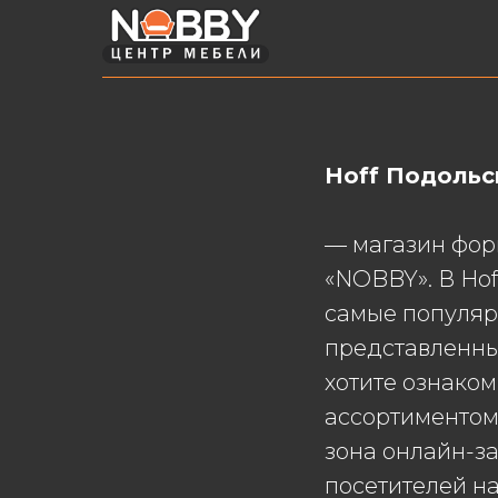
Hoff Подольс
— магазин фор
«NOBBY». В Hof
самые популяр
представленные
хотите ознако
ассортиментом, 
зона онлайн-за
посетителей н