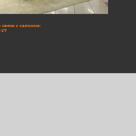
 связи с салоном:
-27