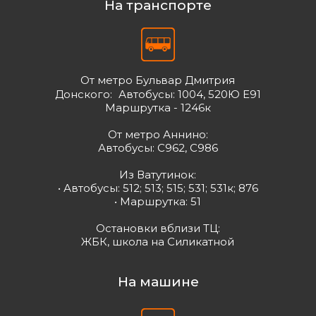
На транспорте
От метро Бульвар Дмитрия
Донского: Автобусы: 1004, 520Ю Е91
Маршрутка - 1246к
От метро Аннино:
Автобусы: С962, С986
Из Ватутинок:
• Автобусы: 512; 513; 515; 531; 531к; 876
• Маршрутка: 51
Остановки вблизи ТЦ:
ЖБК, школа на Силикатной
На машине